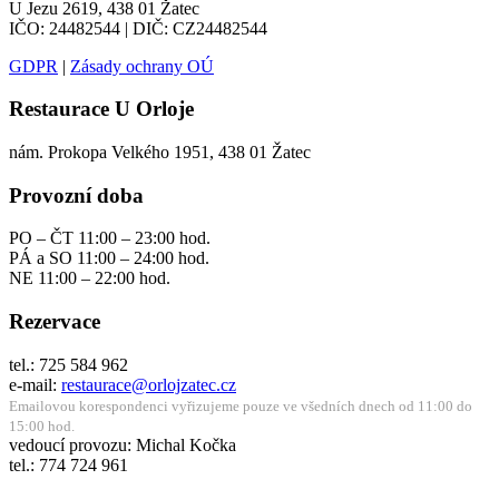
U Jezu 2619, 438 01 Žatec
IČO: 24482544 | DIČ: CZ24482544
GDPR
|
Zásady ochrany OÚ
Restaurace U Orloje
nám. Prokopa Velkého 1951, 438 01 Žatec
Provozní doba
PO – ČT 11:00 – 23:00 hod.
PÁ a SO 11:00 – 24:00 hod.
NE 11:00 – 22:00 hod.
Rezervace
tel.: 725 584 962
e-mail:
restaurace@orlojzatec.cz
Emailovou korespondenci vyřizujeme pouze ve všedních dnech od 11:00 do
15:00 hod.
vedoucí provozu: Michal Kočka
tel.: 774 724 961