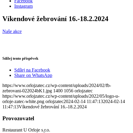
Facebook
Instagram
Víkendové žebrování 16.-18.2.2024
Naše akce
Sdílej tento příspěvek
Sdílej na Facebook
Share on WhatsApp
https://www.orlojzatec.cz/wp-content/uploads/2024/02/fb-
zebrovani-022024bK1.jpg
1400
1056
orlojzatec
https://www.orlojzatec.cz/wp-content/uploads/2022/05/logo-u-
orloje-zatec-white.png
orlojzatec
2024-02-14 11:47:13
2024-02-14
11:47:13
Víkendové žebrování 16.-18.2.2024
Provozovatel
Restaurant U Orloje s.r.o.