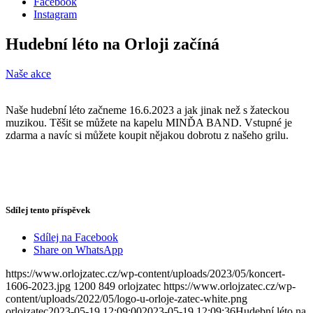
Facebook
Instagram
Hudební léto na Orloji začíná
Naše akce
Naše hudební léto začneme 16.6.2023 a jak jinak než s žateckou
muzikou. Těšit se můžete na kapelu MINĎA BAND. Vstupné je
zdarma a navíc si můžete koupit nějakou dobrotu z našeho grilu.
Sdílej tento příspěvek
Sdílej na Facebook
Share on WhatsApp
https://www.orlojzatec.cz/wp-content/uploads/2023/05/koncert-
1606-2023.jpg
1200
849
orlojzatec
https://www.orlojzatec.cz/wp-
content/uploads/2022/05/logo-u-orloje-zatec-white.png
orlojzatec
2023-05-19 12:09:00
2023-05-19 12:09:36
Hudební léto na